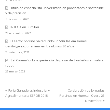
Título de especialista universitario en porcinotecnia sostenible
y de precisión
5 diciembre, 2022
INTEGA en EuroTier
29 noviembre, 2022
El sector porcino ha reducido un 50% las emisiones
denitrógeno por animal en los últimos 30 años
2 noviembre, 2022
Sat Caamaño: La experiencia de pasar de 3 ordeños en sala a
robot
25 marzo, 2022
previous
Feria Ganadera, Industrial y
Celebración de Jornadas
next
Agroalimentaria SEPOR 2018
post:
Porcinas en Huercal- Overa 23
post:
Noviembre