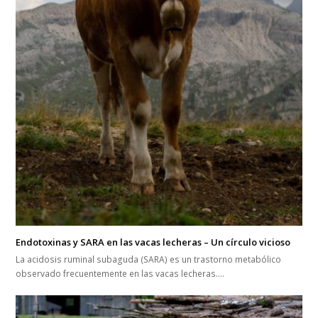
Endotoxinas y SARA en las vacas lecheras – Un círculo vicioso
La acidosis ruminal subaguda (SARA) es un trastorno metabólico
observado frecuentemente en las vacas lecheras.…