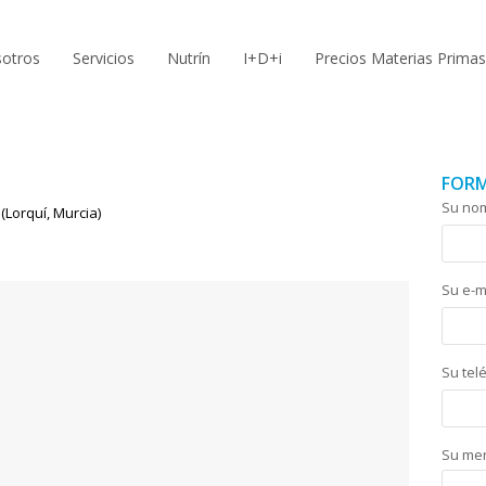
otros
Servicios
Nutrín
I+D+i
Precios Materias Primas
FORM
Su nom
(Lorquí, Murcia)
Su e-m
Su tel
Su me