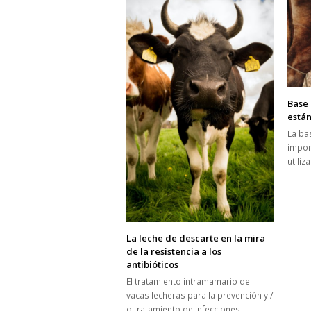
Base 
está
La ba
impor
utili
La leche de descarte en la mira
de la resistencia a los
antibióticos
El tratamiento intramamario de
vacas lecheras para la prevención y /
o tratamiento de infecciones…