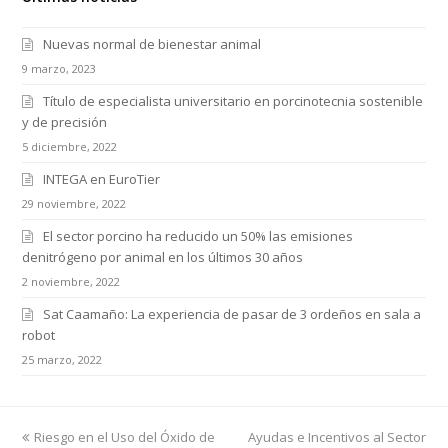
Nuevas normal de bienestar animal
9 marzo, 2023
Título de especialista universitario en porcinotecnia sostenible
y de precisión
5 diciembre, 2022
INTEGA en EuroTier
29 noviembre, 2022
El sector porcino ha reducido un 50% las emisiones
denitrógeno por animal en los últimos 30 años
2 noviembre, 2022
Sat Caamaño: La experiencia de pasar de 3 ordeños en sala a
robot
25 marzo, 2022
previous
Riesgo en el Uso del Óxido de
Ayudas e Incentivos al Sector
next