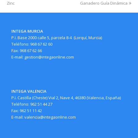
Zinc
post:
post:
Ganadero Guía Dinámica
INTEGA MURCIA
P.I. Base 2000 calle 5, parcela 8-4 (Lorquí, Murcia)
Teléfono: 968 67 62 60
Fax: 968 67 62 66
E-mail: gestion@integaonline.com
INTEGA VALENCIA
P.I. Castilla (Cheste) Vial 2, Nave 4, 46380 (Valencia, España)
Teléfono: 962 51 44 27
Fax: 962 51 11 42
E-mail: valencia@integaonline.com